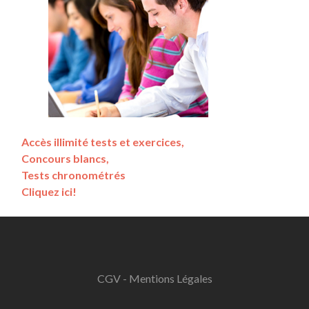
Accès illimité tests et exercices,
Concours blancs,
Tests chronométrés
Cliquez ici!
CGV - Mentions Légales