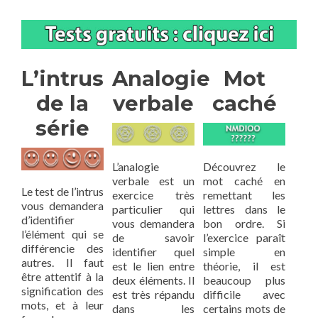
L’intrus
Analogie
Mot
de la
verbale
caché
série
L’analogie
Découvrez le
verbale est un
mot caché en
Le test de l’intrus
exercice très
remettant les
vous demandera
particulier qui
lettres dans le
d’identifier
vous demandera
bon ordre. Si
l’élément qui se
de savoir
l’exercice paraît
différencie des
identifier quel
simple en
autres. Il faut
est le lien entre
théorie, il est
être attentif à la
deux éléments. Il
beaucoup plus
signification des
est très répandu
difficile avec
mots, et à leur
dans les
certains mots de