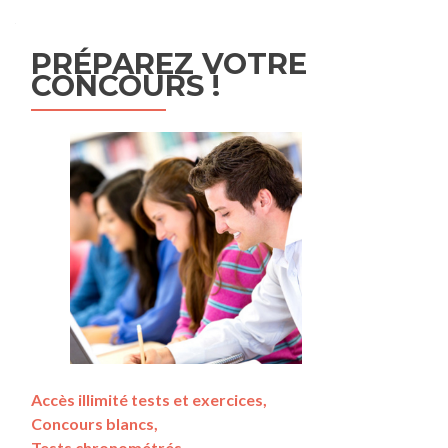
PRÉPAREZ VOTRE
CONCOURS !
Accès illimité tests et exercices,
Concours blancs,
Tests chronométrés