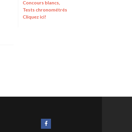
Concours blancs,
Tests chronométrés
Cliquez ici!
Lien
Facebook