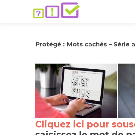
Protégé : Mots cachés – Série a
Cliquez ici pour sous
saisissez le mot de p