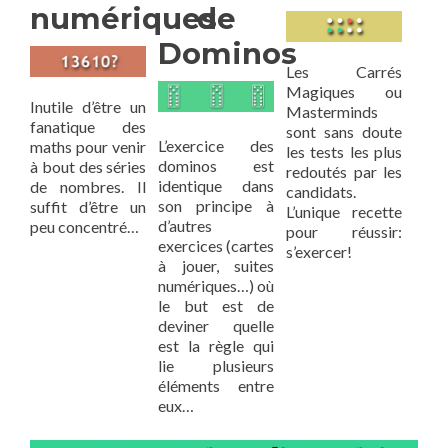
numériques
de
Dominos
Les Carrés
Magiques ou
Inutile d’être un
Masterminds
fanatique des
sont sans doute
L’exercice des
maths pour venir
les tests les plus
dominos est
à bout des séries
redoutés par les
identique dans
de nombres. Il
candidats.
son principe à
suffit d’être un
L’unique recette
d’autres
peu concentré…
pour réussir:
exercices (cartes
s’exercer!
à jouer, suites
numériques…) où
le but est de
deviner quelle
est la règle qui
lie plusieurs
éléments entre
eux…