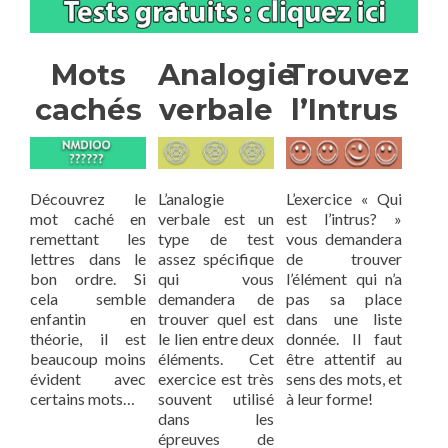
Mots
Analogie
Trouvez
cachés
verbale
l’Intrus
Découvrez le
L’analogie
L’exercice « Qui
mot caché en
verbale est un
est l’intrus? »
remettant les
type de test
vous demandera
lettres dans le
assez spécifique
de trouver
bon ordre. Si
qui vous
l’élément qui n’a
cela semble
demandera de
pas sa place
enfantin en
trouver quel est
dans une liste
théorie, il est
le lien entre deux
donnée. Il faut
beaucoup moins
éléments. Cet
être attentif au
évident avec
exercice est très
sens des mots, et
certains mots…
souvent utilisé
à leur forme!
dans les
épreuves de