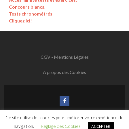
Concours blancs,
Tests chronométrés
Cliquez ici!
CGV - Mentions Légales
A propos des Cookies
Lien
Facebook
Ce site utilise des cookies pour améliorer votre expérience de
www.test-psychotechnique-en-ligne.fr
Zerif Lite
Développé par
ThemeIsle
navigation.
Réglage des Cookies
ACCEPTER