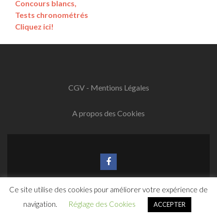
Concours blancs,
Tests chronométrés
Cliquez ici!
CGV - Mentions Légales
A propos des Cookies
Lien
Facebook
Ce site utilise des cookies pour améliorer votre expérience de
www.test-psychotechnique-en-ligne.fr
Zerif Lite
Développé par
ThemeIsle
navigation.
Réglage des Cookies
ACCEPTER